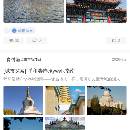
#
城市探索
10
0
0
肖钟渔
点击重新加载
2026-6-2
[城市探索] 呼和浩特citywalk指南
呼和浩特Citywalk指南——像当地人一样，用脚步丈量青城的烟火与故事 如果你厌倦了千篇一律的旅行攻略，想抛开AI生成的模板套路，用最接地气的方式感受呼和浩特 ...