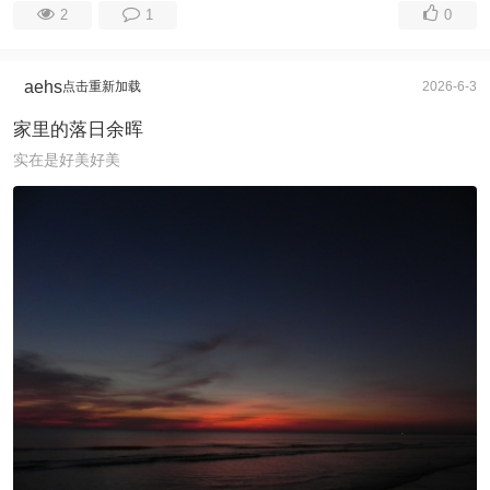
2
1
0
aehs
点击重新加载
2026-6-3
家里的落日余晖
实在是好美好美