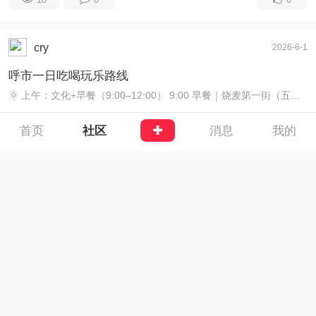
cry
2026-6-1
呼市一日吃喝玩乐路线
🌞 上午：文化+早餐（9:00–12:00） 9:00 早餐｜烧麦第一街（五塔寺后街） • 选德顺源/老绥元，点羊肉大葱烧麦（一两=8个，够2人），配砖茶解腻 • 人均：40 ...
首页
社区
消息
我的
#
城市探索
18
0
0