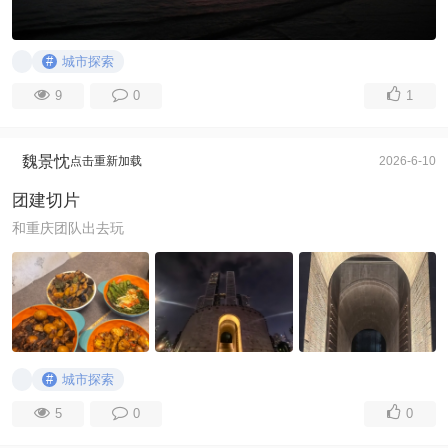
#
城市探索
9
0
1
魏景忱
点击重新加载
2026-6-10
团建切片
和重庆团队出去玩
#
城市探索
5
0
0