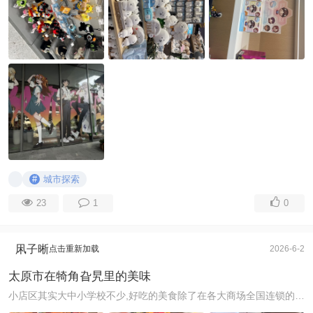
#
城市探索
23
1
0
凩子晰
点击重新加载
2026-6-2
太原市在犄角旮旯里的美味
小店区其实大中小学校不少,好吃的美食除了在各大商场全国连锁的之外,还有很多犄角旮旯里的美味。 我觉得最最最美味的就是晋阳街上的小梁爆汁烤冷面!!!!是从未尝 ...