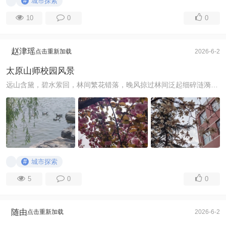
#
城市探索
10
0
0
赵津瑶
点击重新加载
2026-6-2
太原山师校园风景
远山含黛，碧水萦回，林间繁花错落，晚风掠过林间泛起细碎涟漪。天光落在山水间，风物悠然，尘世浮躁尽数消散，只余满目清宁。 ...
#
城市探索
5
0
0
随由
点击重新加载
2026-6-2