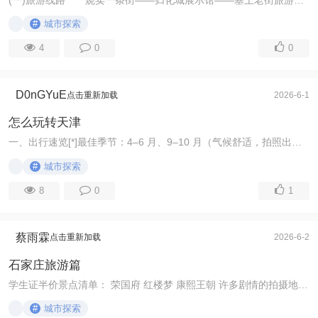
(一)旅游线路 烧卖一条街——归化城展示馆——塞上老街旅游休闲街区——通顺大街小吃巷——转角巷——宽巷子 (二)具体路线 06：00出发前往烧卖一条街 ...
#
城市探索
4
0
0
D0nGYuE
点击重新加载
2026-6-1
怎么玩转天津
一、出行速览​ [*]最佳季节：4–6 月、9–10 月（气候舒适，拍照出片）​ [*]建议天数：2–3 天（市区核心景点全覆盖）​ [*]外部交通​ [*]飞机：天津滨海 ...
#
城市探索
8
0
1
蔡雨霖
点击重新加载
2026-6-2
石家庄旅游篇
学生证半价景点清单： 荣国府 红楼梦 康熙王朝 许多剧情的拍摄地点。优美的大庄园。共212间房 102个游廊。逼真再现贾府钟鸣鼎食之家的盛况 隆兴寺 梁思成盛赞的" ...
#
城市探索