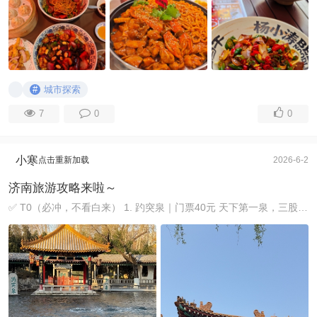
#
城市探索
7
0
0
小寒
点击重新加载
2026-6-2
济南旅游攻略来啦～
✅ T0（必冲，不看白来） 1. 趵突泉｜门票40元 天下第一泉，三股水常年喷涌，早8点前人少，含李清照纪念堂。 2. 大明湖（含超然楼）｜免费 “四面荷花三面柳 ...