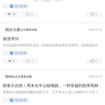
#
城市探索
28
2
1
我在注册
点击重新加载
2026-6-10
旅游求问
有其他城市的帅哥美女给一些旅游攻略或者红黑榜吗，我暑假想去外面玩玩但不知道去哪，也不知道那里好玩😭😭😭 ...
#
城市探索
6
1
0
Milles
点击重新加载
2026-6-17
探索大自然！周末去中山植物园，一秒穿越到热带雨林
想要拍出刷爆朋友圈的清新大片，又不想去人挤人的网红打卡地？中山植物园（特别是南园）绝对是隐藏的神仙去处：盲盒式的温室花房： ...
#
城市探索