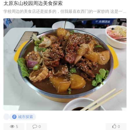
太原东山校园周边美食探索
学校周边的美食店还是挺多的，但我最喜欢西门的一家炒鸡 这是一盘摇滚炒鸡，大块炖肉充分浸满汤汁，撒满白芝麻增香。里面的土豆也十分绵密，搭配着糯玉米、洋葱 ...
#
城市探索
5
0
0