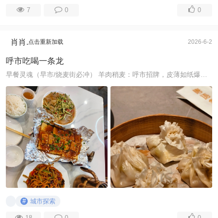
7
0
0
肖肖.
点击重新加载
2026-6-2
呼市吃喝一条龙
早餐灵魂（早市/烧麦街必冲） 羊肉稍麦：呼市招牌，皮薄如纸爆羊肉汤汁，一两8-10个，两人点2两刚好，配咸砖茶解腻，推荐烧卖美食街、德顺源、老绥元 ​ 羊杂 ...
#
城市探索
18
0
0