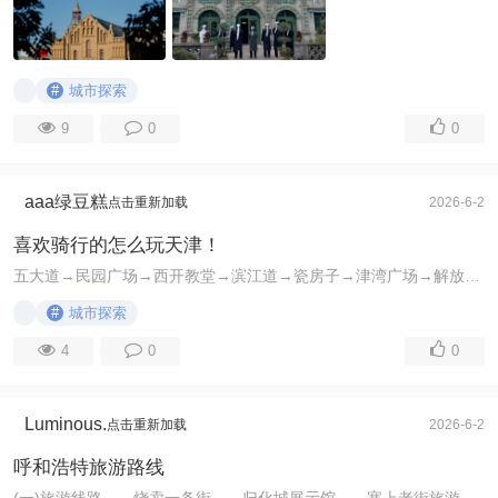
#
城市探索
9
0
0
aaa绿豆糕
点击重新加载
2026-6-2
喜欢骑行的怎么玩天津！
五大道→民园广场→西开教堂→滨江道→瓷房子→津湾广场→解放桥→世纪钟 五大道：我认为是必去景点之一，冬日梧桐虽落叶，但小洋楼配上圣诞装饰反而更有复古电 ...
#
城市探索
4
0
0
Luminous.
点击重新加载
2026-6-2
呼和浩特旅游路线