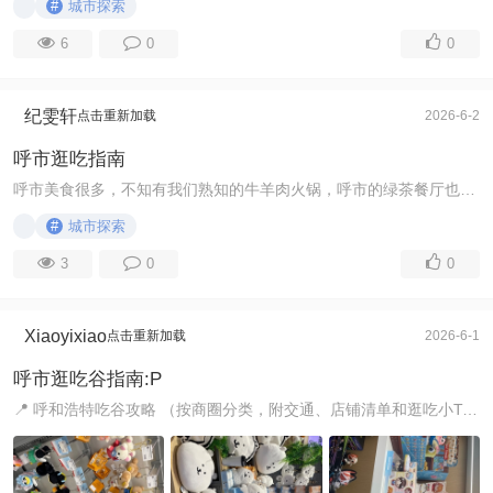
#
城市探索
6
0
0
纪雯轩
点击重新加载
2026-6-2
呼市逛吃指南
呼市美食很多，不知有我们熟知的牛羊肉火锅，呼市的绿茶餐厅也很推荐，杭帮菜味道清淡，搭配的甜品味道清甜，餐厅环境很好，绿植很多，很适合周末去，美食可以治 ...
#
城市探索
3
0
0
Xiaoyixiao
点击重新加载
2026-6-1
呼市逛吃谷指南:P
📍 呼和浩特吃谷攻略 （按商圈分类，附交通、店铺清单和逛吃小Tips） 一、北中庭次元谷街区（推荐指数：⭐⭐⭐⭐⭐） ✅ 交通：地铁直达，市中心核心次元聚集 ...