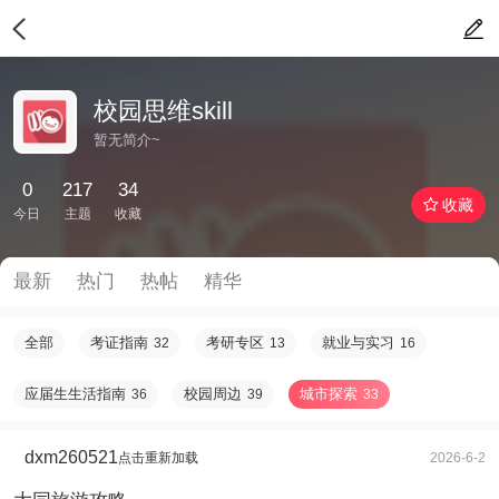
校园思维skill
暂无简介~
0
217
34
收藏
今日
主题
收藏
最新
热门
热帖
精华
全部
考证指南
考研专区
就业与实习
32
13
16
应届生生活指南
校园周边
城市探索
36
39
33
dxm260521
点击重新加载
2026-6-2